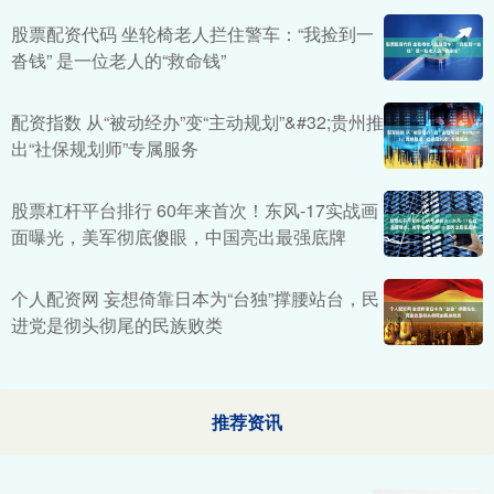
股票配资代码 坐轮椅老人拦住警车：“我捡到一
沓钱” 是一位老人的“救命钱”
配资指数 从“被动经办”变“主动规划”&#32;贵州推
出“社保规划师”专属服务
股票杠杆平台排行 60年来首次！东风-17实战画
面曝光，美军彻底傻眼，中国亮出最强底牌
个人配资网 妄想倚靠日本为“台独”撑腰站台，民
进党是彻头彻尾的民族败类
推荐资讯