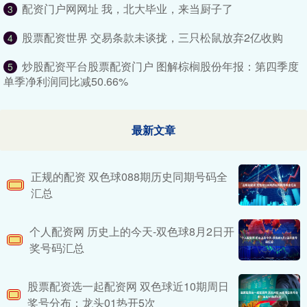
配资门户网网址 我，北大毕业，来当厨子了
3
股票配资世界 交易条款未谈拢，三只松鼠放弃2亿收购
4
炒股配资平台股票配资门户 图解棕榈股份年报：第四季度
5
单季净利润同比减50.66%
最新文章
正规的配资 双色球088期历史同期号码全
汇总
个人配资网 历史上的今天-双色球8月2日开
奖号码汇总
股票配资选一起配资网 双色球近10期周日
奖号分布：龙头01热开5次