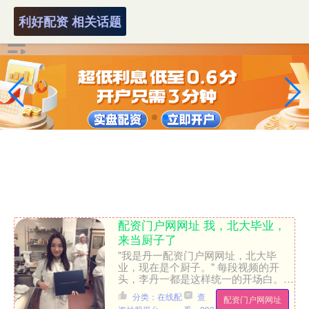
利好配资 相关话题
配资门户网网址 我，北大毕业，
来当厨子了
"我是丹一配资门户网网址，北大毕
业，现在是个厨子。" 每段视频的开
头，李丹一都是这样统一的开场白。短
短 14 个字里面，她给自己打上了两个
分类：在线配
查
配资门户网网址
醒目的标签。 对于这样....