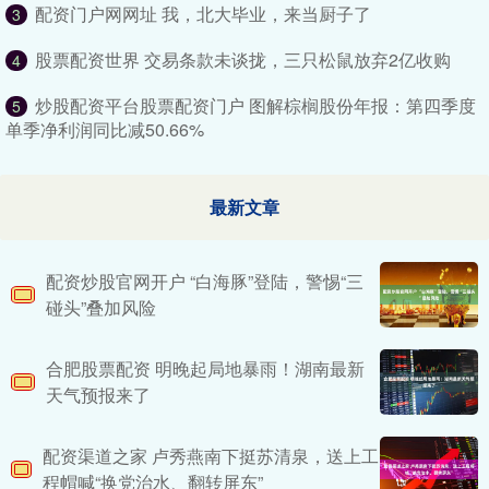
配资门户网网址 我，北大毕业，来当厨子了
3
股票配资世界 交易条款未谈拢，三只松鼠放弃2亿收购
4
炒股配资平台股票配资门户 图解棕榈股份年报：第四季度
5
单季净利润同比减50.66%
最新文章
配资炒股官网开户 “白海豚”登陆，警惕“三
碰头”叠加风险
合肥股票配资 明晚起局地暴雨！湖南最新
天气预报来了
配资渠道之家 卢秀燕南下挺苏清泉，送上工
程帽喊“换党治水、翻转屏东”